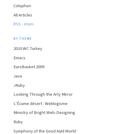
Colophon
All Articles
·
RSS
Atom
BY THEME
2010 WC Turkey
Emacs
EuroBasket 2009
Java
JRuby
Looking Through the Arty Mirror
L’Écume désert : Weblogisme
Ministry of Bright Web-Designing
Ruby
Symphony of the Good Auld World