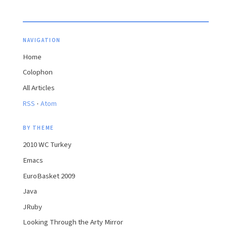
NAVIGATION
Home
Colophon
All Articles
·
RSS
Atom
BY THEME
2010 WC Turkey
Emacs
EuroBasket 2009
Java
JRuby
Looking Through the Arty Mirror