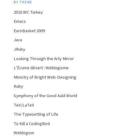
BY THEME
2010 WC Turkey
Emacs
EuroBasket 2009
Java
JRuby
Looking Through the Arty Mirror
L’Écume désert : Weblogisme
Ministry of Bright Web-Designing
Ruby
Symphony of the Good Auld World
TeX/LaTeX
The Typesetting of Life
To Kill a CodingBird
Weblogism