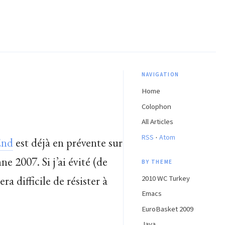
NAVIGATION
Home
Colophon
All Articles
·
RSS
Atom
End
est déjà en prévente sur
 2007. Si j’ai évité (de
BY THEME
ra difficile de résister à
2010 WC Turkey
Emacs
EuroBasket 2009
Java