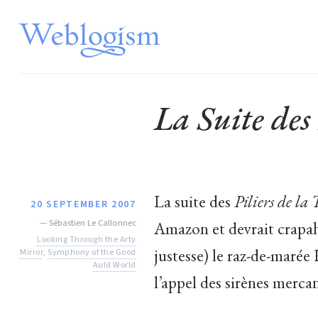
La Suite des 
La suite des
Piliers de la 
20 SEPTEMBER 2007
—
Sébastien Le Callonnec
Amazon et devrait crapahu
Looking Through the Arty
justesse) le raz-de-marée H
Mirror
,
Symphony of the Good
Auld World
l’appel des sirènes mercan