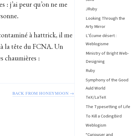
es : j’ai peur qu’on ne me
JRuby
rsonne.
Looking Through the
Arty Mirror
ontaminé à hattrick, il me
L’Écume désert :
Weblogisme
 à la tête du FCNA. Un
Ministry of Bright Web-
es chaumières :
Designing
Ruby
Symphony of the Good
Auld World
BACK FROM HONEYMOON →
TeX/LaTeX
The Typesetting of Life
To Kill a CodingBird
Weblogism
“Curiouser and