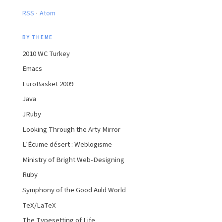
·
RSS
Atom
BY THEME
2010 WC Turkey
Emacs
EuroBasket 2009
Java
JRuby
Looking Through the Arty Mirror
L’Écume désert : Weblogisme
Ministry of Bright Web-Designing
Ruby
Symphony of the Good Auld World
TeX/LaTeX
The Typesetting of Life