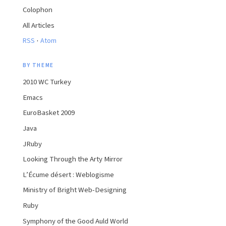
Colophon
All Articles
·
RSS
Atom
BY THEME
2010 WC Turkey
Emacs
EuroBasket 2009
Java
JRuby
Looking Through the Arty Mirror
L’Écume désert : Weblogisme
Ministry of Bright Web-Designing
Ruby
Symphony of the Good Auld World