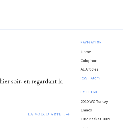
NAVIGATION
Home
Colophon
All Articles
·
RSS
Atom
hier soir, en regardant la
…
BY THEME
2010 WC Turkey
Emacs
LA VOIX D’ARTE... →
EuroBasket 2009
Java