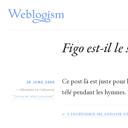
Figo est-il l
Ce post-là est juste pour 
26 JUNE 2006
—
Sébastien Le Callonnec
télé pendant les hymnes. 
“Curiouser and curiouser!”
← L’INGÉNIERIE IRLANDAISE E